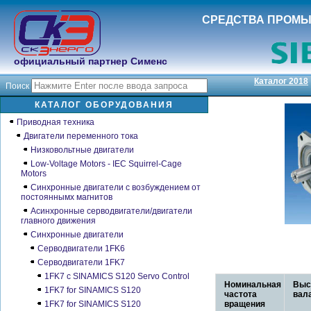
СРЕДСТВА ПРОМ
официальный партнер Сименс
Каталог 2018
Поиск
КАТАЛОГ ОБОРУДОВАНИЯ
Приводная техника
Двигатели переменного тока
Низковольтные двигатели
Low-Voltage Motors - IEC Squirrel-Cage
Motors
Синхронные двигатели с возбуждением от
постояннымх магнитов
Асинхронные серводвигатели/двигатели
главного движения
Синхронные двигатели
Серводвигатели 1FK6
Серводвигатели 1FK7
1FK7 с SINAMICS S120 Servo Control
Номинальная
Выс
1FK7 for SINAMICS S120
частота
вал
1FK7 for SINAMICS S120
вращения