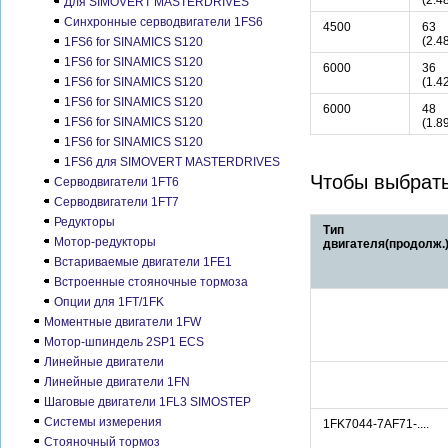
(2.4
Для SIMOVERT MASTERDRIVES
Синхронные серводвигатели 1FS6
4500
63
(2.4
1FS6 for SINAMICS S120
1FS6 for SINAMICS S120
6000
36
1FS6 for SINAMICS S120
(1.4
1FS6 for SINAMICS S120
6000
48
1FS6 for SINAMICS S120
(1.8
1FS6 for SINAMICS S120
1FS6 для SIMOVERT MASTERDRIVES
Чтобы выбрать
Серводвигатели 1FT6
Серводвигатели 1FT7
Редукторы
Тип
Мотор-редукторы
двигателя(продолж.
Встариваемые двигатели 1FE1
Встроенные стояночные тормоза
Опции для 1FT/1FK
Моментные двигатели 1FW
Мотор-шпиндель 2SP1 ECS
Линейные двигатели
Линейные двигатели 1FN
Шаговые двигатели 1FL3 SIMOSTEP
Системы измерения
1FK7044-7AF71-....
Стояночный тормоз