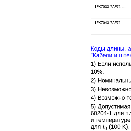
1FK7033-7AF71-....
1FK7043-7AF71-....
Коды длины, а
"Кабели и шт
1) Если испол
10%.
2) Номинальны
3) Невозможно
4) Возможно т
5) Допустимая
60204-1 для т
и температуре
для
I
(100 K)
0