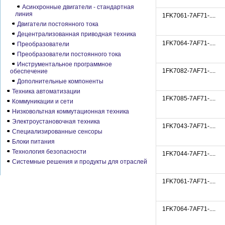
Асинхронные двигатели - стандартная
линия
1FK7061-7AF71-....
Двигатели постоянного тока
Децентрализованная приводная техника
1FK7064-7AF71-....
Преобразователи
Преобразователи постоянного тока
Инструментальное программное
1FK7082-7AF71-....
обеспечение
Дополнительные компоненты
Техника автоматизации
1FK7085-7AF71-....
Коммуникации и сети
Низковольтная коммутационная техника
Электроустановочная техника
1FK7043-7AF71-....
Специализированные сенсоры
Блоки питания
Технология безопасности
1FK7044-7AF71-....
Системные решения и продукты для отраслей
1FK7061-7AF71-....
1FK7064-7AF71-....