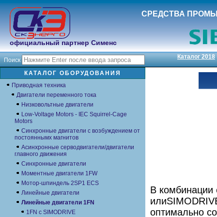
СРЕДСТВА ПРОМ
официальный партнер Сименс
Каталог 2018
Поиск
КАТАЛОГ ОБОРУДОВАНИЯ
Приводная техника
Двигатели переменного тока
Низковольтные двигатели
Low-Voltage Motors - IEC Squirrel-Cage
Motors
Синхронные двигатели с возбуждением от
постояннымх магнитов
Асинхронные серводвигатели/двигатели
главного движения
Синхронные двигатели
Моментные двигатели 1FW
Мотор-шпиндель 2SP1 ECS
В комбинации
Линейные двигатели
илиSIMODRIVE
Линейные двигатели 1FN
оптимально со
1FN с SIMODRIVE