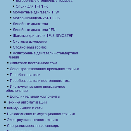
Встроенные стояночные тормоза
Опции для 1FT/1FK
Моментные двигатели 1FW
Мотор-шпиндель 2SP1 ECS
Линейные двигатели
Линейные двигатели 1FN
Шаговые двигатели 1FL3 SIMOSTEP
Системы измерения
Стояночный тормоз
Асинхронные двигатели - стандартная
линия
Двигатели постоянного тока
Децентрализованная приводная техника
Преобразователи
Преобразователи постоянного тока
Инструментальное программное
обеспечение
Дополнительные компоненты
Техника автоматизации
Коммуникации и сети
Низковольтная коммутационная техника
Электроустановочная техника
Специализированные сенсоры