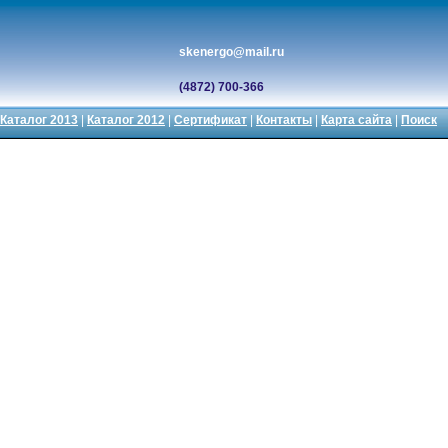
skenergo@mail.ru
(4872) 700-366
Каталог 2013
|
Каталог 2012
|
Сертификат
|
Контакты
|
Карта сайта
|
Поиск