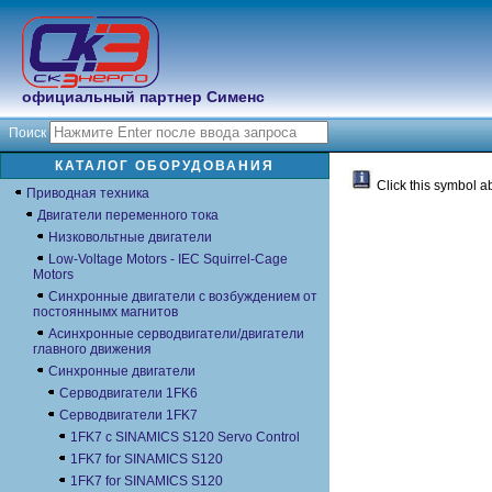
официальный партнер Сименс
Поиск
КАТАЛОГ ОБОРУДОВАНИЯ
Click this symbol ab
Приводная техника
Двигатели переменного тока
Низковольтные двигатели
Low-Voltage Motors - IEC Squirrel-Cage
Motors
Синхронные двигатели с возбуждением от
постояннымх магнитов
Асинхронные серводвигатели/двигатели
главного движения
Синхронные двигатели
Серводвигатели 1FK6
Серводвигатели 1FK7
1FK7 с SINAMICS S120 Servo Control
1FK7 for SINAMICS S120
1FK7 for SINAMICS S120