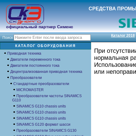
СРЕДСТВА ПРОМ
официальный партнер Сименс
Каталог 2018
Поиск
КАТАЛОГ ОБОРУДОВАНИЯ
При отсутстви
Приводная техника
нормальная ра
Двигатели переменного тока
Использование
Двигатели постоянного тока
или непоправ
Децентрализованная приводная техника
Преобразователи
Стандартные преобразователи
MICROMASTER
Преобразователи частоты SINAMICS
G110
SINAMICS G110 chassis units
SINAMICS G110 chassis units
SINAMICS G110 chassis units
SINAMICS G120 формат шасси
Преобразователи SINAMICS G130