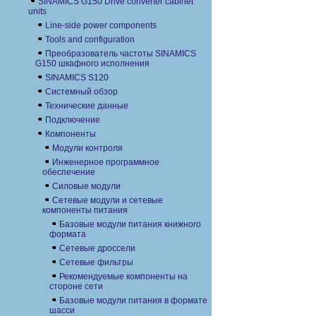
SINAMICS G150 Drive converter cabinet
units
Line-side power components
Tools and configuration
Преобразователь частоты SINAMICS
G150 шкафного исполнения
SINAMICS S120
Системный обзор
Технические данные
Подключение
Компоненты
Модули контроля
Инженерное программное
обеспечение
Силовые модули
Сетевые модули и сетевые
компоненты питания
Базовые модули питания книжного
формата
Сетевые дроссели
Сетевые фильтры
Рекомендуемые компоненты на
стороне сети
Базовые модули питания в формате
шасси