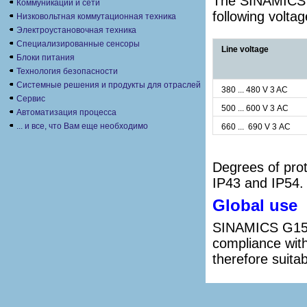
The SINAMICS G1
Коммуникации и сети
following volta
Низковольтная коммутационная техника
Электроустановочная техника
Специализированные сенсоры
Line voltage
Блоки питания
Технология безопасности
Системные решения и продукты для отраслей
380 ... 480 V 3 AC
Сервис
500 ... 600 V 3 AC
Автоматизация процесса
... и все, что Вам еще необходимо
660 ... 690 V 3 AC
Degrees of prot
IP43 and IP54.
Global use
SINAMICS G150 
compliance with
therefore suitab