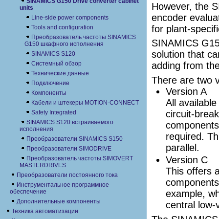
SINAMICS G150 Drive converter cabinet
However, the S
units
encoder evaluat
Line-side power components
for plant-specif
Tools and configuration
Преобразователь частоты SINAMICS
SINAMICS G150 
G150 шкафного исполнения
solution that c
SINAMICS S120
Системный обзор
adding from the
Технические данные
There are two v
Подключение
Version A
Компоненты
All availabl
Кабели и штекеры MOTION-CONNECT
circuit-break
Safety Integrated
SINAMICS S120 встраиваемого
components, 
исполнения
required. Th
Преобразователи SINAMICS S150
parallel.
Преобразователи SIMODRIVE
Version C
Преобразователь частоты SIMOVERT
MASTERDRIVES
This offers 
Преобразователи постоянного тока
components. 
Инструментальное программное
обеспечение
example, wh
Дополнительные компоненты
central low-
Техника автоматизации