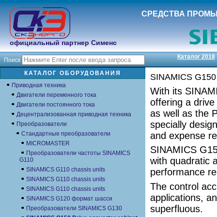
СРЕДСТВА ПРОМ
официальный партнер Сименс
Каталог 2018
Поиск
КАТАЛОГ ОБОРУДОВАНИЯ
SINAMICS G150 dr
Приводная техника
With its SINAM
Двигатели переменного тока
offering a driv
Двигатели постоянного тока
as well as the 
Децентрализованная приводная техника
specially desig
Преобразователи
and expense req
Стандартные преобразователи
MICROMASTER
SINAMICS G150 
Преобразователи частоты SINAMICS
with quadratic 
G110
SINAMICS G110 chassis units
performance re
SINAMICS G110 chassis units
The control acc
SINAMICS G110 chassis units
applications, a
SINAMICS G120 формат шасси
superfluous.
Преобразователи SINAMICS G130