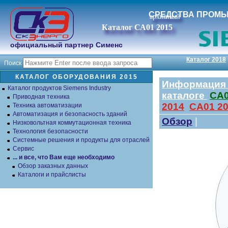
СРЕДСТВА ПРОМ
архивный
Каталог СА01 2015
официальный партнер Сименс
Каталог 2018
Поиск
КАТАЛОГ ОБОРУДОВАНИЯ 2015
Информация п
Каталог продуктов Siemens Industry
каталоге
СА0
Приводная техника
2014
СА01 2
Техника автоматизации
Автоматизация и безопасность зданий
Обзор
|
Низковольтная коммутационная техника
Технология безопасности
Системные решения и продукты для отраслей
Сервис
... и все, что Вам еще необходимо
Обзор заказных данных
Каталоги и прайслисты