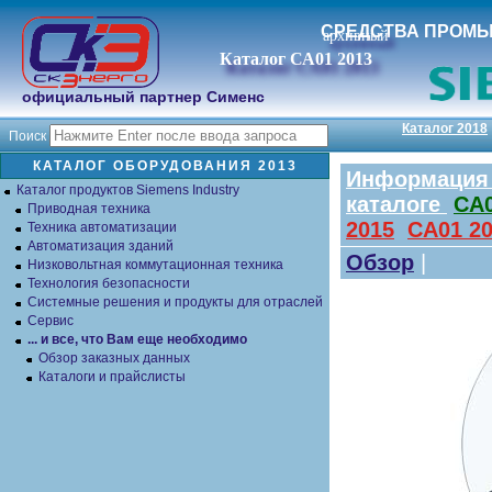
СРЕДСТВА ПРОМ
архивный
Каталог СА01 2013
официальный партнер Сименс
Каталог 2018
Поиск
КАТАЛОГ ОБОРУДОВАНИЯ 2013
Информация 
Каталог продуктов Siemens Industry
каталоге
СА0
Приводная техника
2015
СА01 2
Техника автоматизации
Автоматизация зданий
Обзор
|
Низковольтная коммутационная техника
Технология безопасности
Системные решения и продукты для отраслей
Сервис
... и все, что Вам еще необходимо
Обзор заказных данных
Каталоги и прайслисты