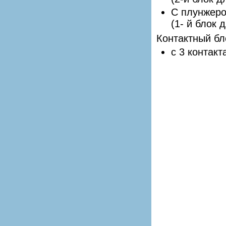
С плунжеро
(1- й блок 
Контактный бл
с 3 контакт