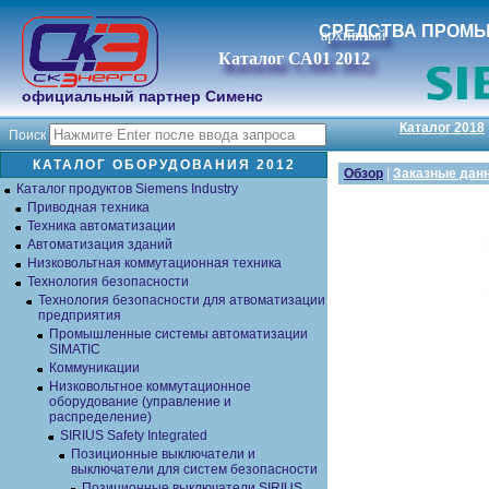
СРЕДСТВА ПРОМ
архивный
Каталог СА01 2012
официальный партнер Сименс
Каталог 2018
Поиск
КАТАЛОГ ОБОРУДОВАНИЯ 2012
Обзор
|
Заказные дан
Каталог продуктов Siemens Industry
Приводная техника
Техника автоматизации
Автоматизация зданий
Низковольтная коммутационная техника
Технология безопасности
Технология безопасности для атвоматизации
предприятия
Промышленные системы автоматизации
SIMATIC
Коммуникации
Низковольтное коммутационное
оборудование (управление и
распределение)
SIRIUS Safety Integrated
Позиционные выключатели и
выключатели для систем безопасности
Позиционные выключатели SIRIUS