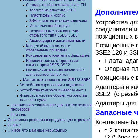
Стандартный выключатель по EN
Корпуса из пластика 3SE5
Дополните
Пластиковый корпус
3SE5 с металлическим корпусом
Устройства дл
Металлический корпус
соединители и
Позиционные выключатели
позиционных 
открытого типа 3SE5, 3SE3
Аксессуары и запасные части
Позиционные в
Концевой выключатель с
отделённым приводом
3SE2 120 и 3S
Концевой выключатель с фиксацией
Плата адап
Выключатели со стержневым
активатором 3SE5, 3SE2
Опорная пл
Позиционные выключатели 3SE5
для взрывоопасных зон
Позиционные 
Магнитные выключатели SIRIUS 3SE6
Устройства управления и индикации
Адаптеры и ка
Устройства контроля и безопасности
3SE2 (с резьб
Фидеры, пусковые сборки, устройства
плавного пуска
Адаптеры для 
Технология безопасности для автоматизации
процессов
Запасные ч
Приводы
Системные решения и продукты для отраслей
Контактные бл
Сервис
с 2 контакт
... и все, что Вам еще необходимо
(2-й блок 