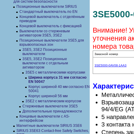
для систем безопасности
Позиционные выключатели SIRIUS
3SE5000
Стандартный выключатель по EN
Концевой выключатель с отделённым
приводом
Концевой выключатель с фиксацией
Внимание! У
Выключатели со стержневым
активатором 3SE5, 3SE2
уточнения а
Позиционные выключатели 3SE5 для
взрывоопасных зон
номера това
3SE5, 3SE2 Позиционные
выключатели
Заказной номер
3SE5, 3SE2 Позиционные
выключатели с отдельным
3SE5000-0AV08-1AA3
активатором
3SE5 с металлическими корпусами
Ширина корпуса 31 мм согласно
EN 50047
Характерис
Корпус шириной 40 мм согласно EN
50041
Металличес
Корпус шириной 56 мм
3SE2 с металлическим корпусом
Взрывозащи
Стержневые выключатели 3SE5
94/4/EG (A
Дополнительные принадлежности
5 направле
Концевые выключатели с AS-
интерфейсом
3 контакта
Магнитные выключатели SIRIUS 3SE6
SIRIUS 3SE63 Contact-free Safety Switches,
Степень за