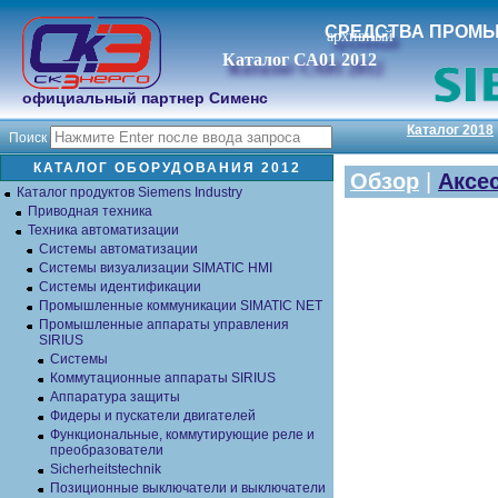
СРЕДСТВА ПРОМ
архивный
Каталог СА01 2012
официальный партнер Сименс
Каталог 2018
Поиск
КАТАЛОГ ОБОРУДОВАНИЯ 2012
Обзор
|
Аксе
Каталог продуктов Siemens Industry
Приводная техника
Техника автоматизации
Системы автоматизации
Системы визуализации SIMATIC HMI
Системы идентификации
Промышленные коммуникации SIMATIC NET
Промышленные аппараты управления
SIRIUS
Системы
Коммутационные аппараты SIRIUS
Аппаратура защиты
Фидеры и пускатели двигателей
Функциональные, коммутирующие реле и
преобразователи
Sicherheitstechnik
Позиционные выключатели и выключатели