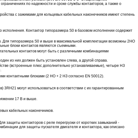
граничениях по надежности и сроке службы контакторов, а также о
тройства с зажимами для кольцевых кабельных наконечников имеют степень
го исполнения. Контактор типоразмера S0 в базовом исполнении содержит
ов. Для типоразмера S0 и выше в максимальной комплектации возможны 2НО
льные блоки контактов являются съемными.
огательных контактов могут быть с различными комбинациями
дин из них должен быть установлен слева, а другой справа.
йстве (встроенные плюс дополнительно устанавливаемые), четыре НЗ
.
и контактными блоками (2 НО + 2 НЗ согласно EN 50012).
) 3RH21 могут использоваться в соответствии с их гарантированным
ряжении 17 В и выше.
евых кабельных наконечников.
 Для защиты контакторов с реле перегрузки от коротких замыканий -
мбинации для защиты пускателя двигателя и контактора, как описано