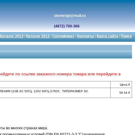
skenergo@mail.ru
(4872) 700-366
Каталог 2013
|
Каталог 2012
|
Сертификат
|
Контакты
|
Карта сайта
|
Поиск
ейдите по ссылке заказного номера товара или перейдите в
Цена
ЛЕНИЯ 110В АС 50ГЦ. 120V 60ГЦ 3-ПОЛ.. ТИПОРАЗМЕР S0.
58.54
ты во многих странах мира.
ых промышленных условий (DIN EN 60721-3-3 "Стационарное