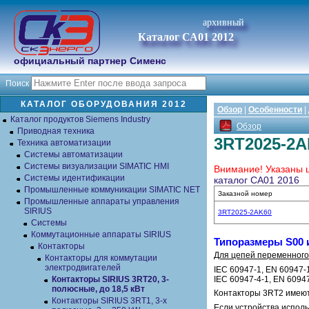
архивный
Каталог СА01 2012
официальный партнер Сименс
Поиск
КАТАЛОГ ОБОРУДОВАНИЯ 2012
Обзор
|
Особенности
|
Каталог продуктов Siemens Industry
Обзор
Приводная техника
3RT2025-2A
Техника автоматизации
Системы автоматизации
Системы визуализации SIMATIC HMI
Внимание! Указаны ц
Системы идентификации
каталог СА01 2016
Промышленные коммуникации SIMATIC NET
Заказной номер
Промышленные аппараты управления
SIRIUS
3RT2025-2AK60
Системы
Коммутационные аппараты SIRIUS
Типоразмеры S00 и
Контакторы
Для цепей переменного
Контакторы для коммутации
электродвигателей
IEC 60947-1, EN 60947-1
IEC 60947-4-1, EN 6094
Контакторы SIRIUS 3RT20, 3-
полюсные, до 18,5 кВт
Контакторы 3RT2 имеют 
Контакторы SIRIUS 3RT1, 3-х
Если устройства испол