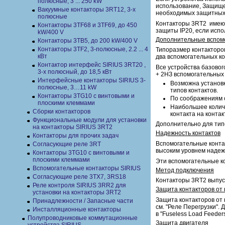
полюсные, 3 ... 250 kW
использование, Защище
Вакуумные контакторы 3RT12, 3-х
необходимых защитных 
полюсные
Контакторы 3RT2 имеют
Контакторы 3TF68 и 3TF69, до 450
защиты IP20, если исп
kW/400 V
Дополнительные вспом
Контакторы 3TB5, до 200 kW/400 V
Контакторы 3TF2, 3-полюсные, 2.2 ... 4
Типоразмер контакторов
кВт
два вспомогательных кон
Контактор интерфейс SIRIUS 3RT20 ,
Все устройства базово
3-х полюсный, до 18,5 кВт
+ 2НЗ вспомогательных 
Интерфейсные контакторы SIRIUS 3-
Возможна установк
полюсные, 3…11 kW
типов контактов.
Контакторы 3TG10 c винтовыми и
По соображениям с
плоскими клеммами
Наибольшее количе
Сборки контакторов
контакта на конта
Функциональные модули для установки
Дополнительно для тип
на контакторы SIRIUS 3RT2
Надежность контактов
Контакторы для прочих задач
Вспомогательные конта
Согласующие реле 3RT
высоким уровнем надеж
Контакторы 3TG10 c винтовыми и
плоскими клеммами
Эти вспомогательные к
Вспомогательные контакторы SIRIUS
Метод подключения
Согласующие реле 3TX7, 3RS18
Контакторы 3RT2 выпус
Реле контроля SIRIUS 3RR2 для
Защита контакторов от
установки на контакторы 3RT2
Защита контакторов от 
Принадлежности / Запасные части
см. "Реле Перегрузки".
Инсталляционные контакторы
в "Fuseless Load Feede
Полупроводниковые коммутационные
Защита двигателя