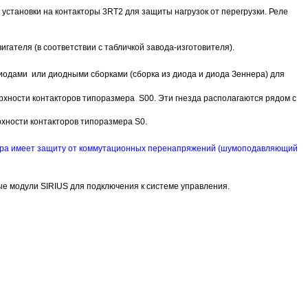
установки на контакторы 3RT2 для защиты нагрузок от перегрузки. Реле
гателя (в соответствии с табличкой завода-изготовителя).
одами или диодными сборками (сборка из диода и диода Зеннера) для
рхности контакторов типоразмера S00. Эти гнезда располагаются рядом с
хности контакторов типоразмера S0.
ктора имеет защиту от коммутационных перенапряжений (шумоподавляющий
е модули SIRIUS для подключения к системе управления.