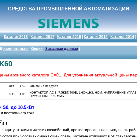
СРЕДСТВА ПРОМЫШЛЕННОЙ АВТОМАТИЗАЦИИ
Каталог 2018
|
Каталог 2017
|
Каталог 2016
|
Каталог 2015
|
Каталог 2014
|
Дополнительно
|
Опции
|
Заказные данные
|
K60
ены архивного каталога СА01. Для уточнения актуальной цены пер
Вес
PG
Описание продукта
КОНТАКТОР. AC-3. 7.5КВТ/400В. 1НО+1НЗ. НОМ. НАПРЯЖЕНИЕ УПРАВ
0.42
41B
ПРУЖИННЫЕ КЛЕММЫ
 S0, до 18.5кВт
 и постоянного тока
,
7-4-1
защиту от климатических воздействий, протестированы на пригодность рабо
ьзуются при условиях окружающей среды, которые отличаются от стандартн