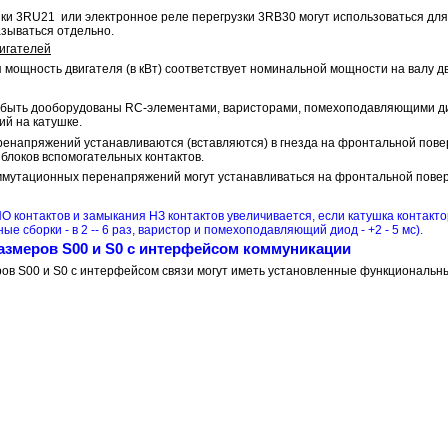
ки 3RU21 или электронное реле перегрузки 3RB30 могут использоваться для 
азываться отдельно.
игателей
мощность двигателя (в кВт) соответствует номинальной мощности на валу дви
 быть дооборудованы RC-элементами, варисторами, помехоподавляющими ди
й на катушке.
ренапряжений устанавливаются (вставляются) в гнезда на фронтальной пове
блоков вспомогательных контактов.
ммутационных перенапряжений могут устанавливаться на фронтальной повер
О контактов и замыкания НЗ контактов увеличивается, если катушка конта
дные сборки - в 2 -- 6 раз, варистор и помехоподавляющий диод - +2 - 5 мс).
азмеров S00 и S0 с интерфейсом коммуникации
ов S00 и S0 с интерфейсом связи могут иметь установленные функциональны