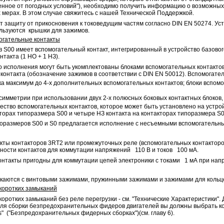
нное от погодных условий"), необходимо получить информацию о возможных о
мерах. В этом случае свяжитесь с нашей Технической Поддержкой.
 защиту от прикосновения к токоведущим частям согласно DIN EN 50274. Ус
ользуются крышки для зажимов.
огательные контакты
 S00 имеет вспомогательный контакт, интегрированный в устройство базово
такта (1 НО + 1 НЗ).
го исполнения могут быть укомплектованы блоками вспомогательных контакт
контакта (обозначение зажимов в соответствии с DIN EN 50012). Вспомогате
а максимум до 4-х дополнительных вспомогательных контактов; блоки вспом
имметрии при использовании двух 2-х полюсных боковых контактных блоков, о
ство вспомогательных контактов, которое может быть установлено на устро
кторах типоразмера S00 и четыре НЗ контакта на контакторах типоразмера S0
оразмеров S00 и S0 предлагается исполнение с несъемными вспомогательным
кты контакторов 3RT2 или промежуточных реле (вспомогательных контакторов
ности контактов для коммутации напряжений 110 В и токов 100 мА.
онтакты пригодны для коммутации цепей электроники с токами 1 мА при нап
каются с винтовыми зажимами, пружинными зажимами и зажимами для кольц
 коротких замыканий
коротких замыканий без реле перегрузки - см. "Технические Характеристики".
 Для сборки безпредохранительных фидеров двигателей вы должны выбрать ко
rs" ("Безпредохранительных фидерных сборках")(см. главу 6).