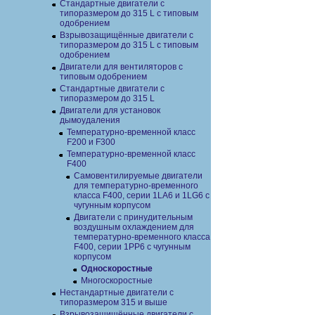
Cтандартные двигатели с
типоразмером до 315 L с типовым
одобрением
Взрывозащищённые двигатели с
типоразмером до 315 L с типовым
одобрением
Двигатели для вентиляторов с
типовым одобрением
Стандартные двигатели с
типоразмером до 315 L
Двигатели для установок
дымоудаления
Температурно-временной класс
F200 и F300
Температурно-временной класс
F400
Самовентилируемые двигатели
для температурно-временного
класса F400, серии 1LA6 и 1LG6 с
чугунным корпусом
Двигатели с принудительным
воздушным охлаждением для
температурно-временного класса
F400, серии 1PP6 с чугунным
корпусом
Односкоростные
Многоскоростные
Нестандартные двигатели с
типоразмером 315 и выше
Взрывозащищённые двигатели с