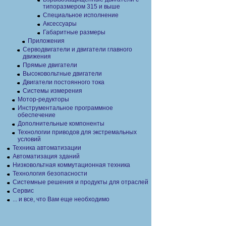
типоразмером 315 и выше
Специальное исполнение
Аксессуары
Габаритные размеры
Приложения
Серводвигатели и двигатели главного
движения
Прямые двигатели
Высоковольтные двигатели
Двигатели постоянного тока
Системы измерения
Мотор-редукторы
Инструментальное программное
обеспечение
Дополнительные компоненты
Технологии приводов для экстремальных
условий
Техника автоматизации
Автоматизация зданий
Низковольтная коммутационная техника
Технология безопасности
Системные решения и продукты для отраслей
Сервис
... и все, что Вам еще необходимо