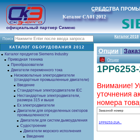
СРЕДСТВА ПРОМ
архивный
Каталог СА01 2012
официальный партнер Сименс
Каталог 2018
Поиск
КАТАЛОГ ОБОРУДОВАНИЯ 2012
Опции
|
Зака
Каталог продуктов Siemens Industry
Приводная техника
Опции
Преобразователи
1PP6253-
Двигатели переменного тока
Низковольтные электродвигатели
(стандартные промышленные двигатели)
Внимание! У
Введение
Стандартные электродвигатели IEC
уточнения а
Нестандартные электродвигатели,
размера 315 и выше
номера това
Ex электродвигатели
Двигатели для определенных секторов
Заказной номер
промышленности
Двигатели для систем дымоудаления
1PP6253-2UA..
Судостроение
Двигатели морского исполнения
Введение