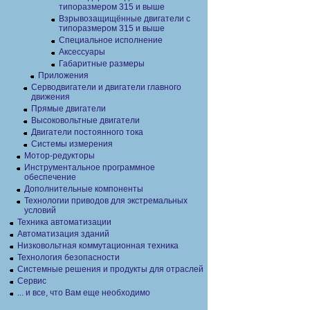
типоразмером 315 и выше
Взрывозащищённые двигатели с
типоразмером 315 и выше
Специальное исполнение
Аксессуары
Габаритные размеры
Приложения
Серводвигатели и двигатели главного
движения
Прямые двигатели
Высоковольтные двигатели
Двигатели постоянного тока
Системы измерения
Мотор-редукторы
Инструментальное программное
обеспечение
Дополнительные компоненты
Технологии приводов для экстремальных
условий
Техника автоматизации
Автоматизация зданий
Низковольтная коммутационная техника
Технология безопасности
Системные решения и продукты для отраслей
Сервис
... и все, что Вам еще необходимо