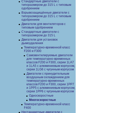
Cтандартные двигатели с
типоразмером до 315 L с типовым
одобрением
Взрывозащищённые двигатели с
типоразмером до 315 L с типовым
одобрением
Двигатели для вентиляторов с
типовым одобрением
Стандартные двигатели с
типоразмером до 315 L
Двигатели для установок
дымоудаления
Температурно-временной класс
F200 и F300
Самовентилируемые двигатели
для температурно-временных
классов F200 и F300, серии 1LA7
и 1LA5 с алюминиевым корпусом,
серии 1LG6 с чугунным корпусом
Двигатели с принудительным
воздушным охлаждением для
температурно-временных
классов F200 и F300, серии 1PP7
и 1PP5 с алюминиевым корпусом,
серии 1PP6 с чугунным корпусом
Односкоростные
Многоскоростные
Температурно-временной класс
F400
Нестандартные двигатели с