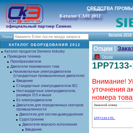
СРЕДСТВА ПРОМ
архивный
Каталог СА01 2012
официальный партнер Сименс
Каталог 2018
Поиск
КАТАЛОГ ОБОРУДОВАНИЯ 2012
Опции
|
Зака
Каталог продуктов Siemens Industry
Приводная техника
Опции
Преобразователи
1PP7133-
Двигатели переменного тока
Низковольтные электродвигатели
(стандартные промышленные двигатели)
Внимание! У
Введение
Стандартные электродвигатели IEC
уточнения а
Нестандартные электродвигатели,
размера 315 и выше
номера това
Ex электродвигатели
Двигатели для определенных секторов
Заказной номер
промышленности
Двигатели для систем дымоудаления
1PP7133-1TD..
Судостроение
Двигатели морского исполнения
Введение