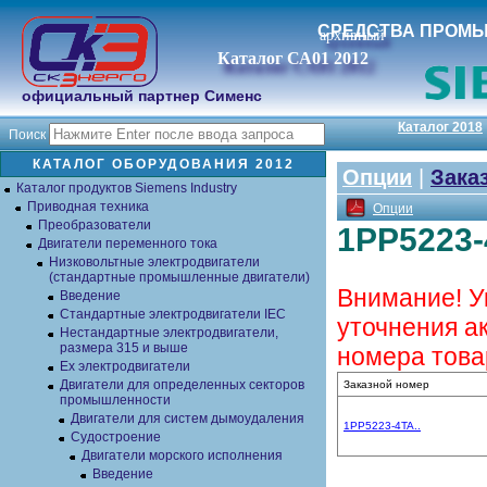
СРЕДСТВА ПРОМ
архивный
Каталог СА01 2012
официальный партнер Сименс
Каталог 2018
Поиск
КАТАЛОГ ОБОРУДОВАНИЯ 2012
Опции
|
Зака
Каталог продуктов Siemens Industry
Приводная техника
Опции
Преобразователи
1PP5223-
Двигатели переменного тока
Низковольтные электродвигатели
(стандартные промышленные двигатели)
Внимание! У
Введение
Стандартные электродвигатели IEC
уточнения а
Нестандартные электродвигатели,
размера 315 и выше
номера това
Ex электродвигатели
Двигатели для определенных секторов
Заказной номер
промышленности
Двигатели для систем дымоудаления
1PP5223-4TA..
Судостроение
Двигатели морского исполнения
Введение