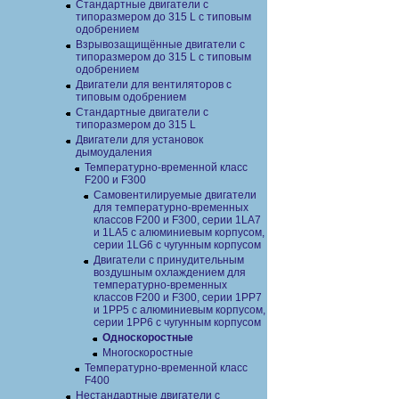
Cтандартные двигатели с
типоразмером до 315 L с типовым
одобрением
Взрывозащищённые двигатели с
типоразмером до 315 L с типовым
одобрением
Двигатели для вентиляторов с
типовым одобрением
Стандартные двигатели с
типоразмером до 315 L
Двигатели для установок
дымоудаления
Температурно-временной класс
F200 и F300
Самовентилируемые двигатели
для температурно-временных
классов F200 и F300, серии 1LA7
и 1LA5 с алюминиевым корпусом,
серии 1LG6 с чугунным корпусом
Двигатели с принудительным
воздушным охлаждением для
температурно-временных
классов F200 и F300, серии 1PP7
и 1PP5 с алюминиевым корпусом,
серии 1PP6 с чугунным корпусом
Односкоростные
Многоскоростные
Температурно-временной класс
F400
Нестандартные двигатели с