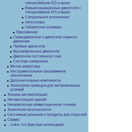
типоразмером 315 и выше
Взрывозащищённые двигатели с
типоразмером 315 и выше
Специальное исполнение
Аксессуары
Габаритные размеры
Приложения
Серводвигатели и двигатели главного
движения
Прямые двигатели
Высоковольтные двигатели
Двигатели постоянного тока
Системы измерения
Мотор-редукторы
Инструментальное программное
обеспечение
Дополнительные компоненты
Технологии приводов для экстремальных
условий
Техника автоматизации
Автоматизация зданий
Низковольтная коммутационная техника
Технология безопасности
Системные решения и продукты для отраслей
Сервис
... и все, что Вам еще необходимо