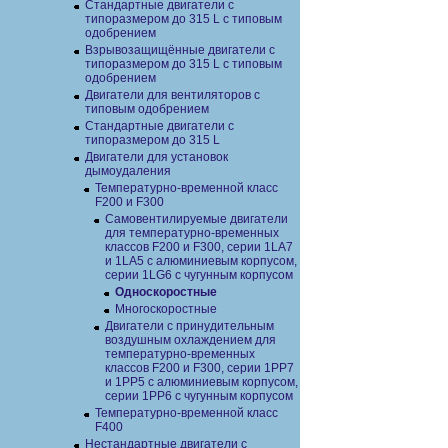
Cтандартные двигатели с
типоразмером до 315 L с типовым
одобрением
Взрывозащищённые двигатели с
типоразмером до 315 L с типовым
одобрением
Двигатели для вентиляторов с
типовым одобрением
Стандартные двигатели с
типоразмером до 315 L
Двигатели для установок
дымоудаления
Температурно-временной класс
F200 и F300
Самовентилируемые двигатели
для температурно-временных
классов F200 и F300, серии 1LA7
и 1LA5 с алюминиевым корпусом,
серии 1LG6 с чугунным корпусом
Односкоростные
Многоскоростные
Двигатели с принудительным
воздушным охлаждением для
температурно-временных
классов F200 и F300, серии 1PP7
и 1PP5 с алюминиевым корпусом,
серии 1PP6 с чугунным корпусом
Температурно-временной класс
F400
Нестандартные двигатели с