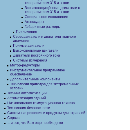
типоразмером 315 и выше
Взрывозащищённые двигатели с
типоразмером 315 и выше
Специальное исполнение
Аксессуары
Габаритные размеры
Приложения
Серводвигатели и двигатели главного
движения
Прямые двигатели
Высоковольтные двигатели
Двигатели постоянного тока
Системы измерения
Мотор-редукторы
Инструментальное программное
обеспечение
Дополнительные компоненты
Технологии приводов для экстремальных
условий
Техника автоматизации
Автоматизация зданий
Низковольтная коммутационная техника
Технология безопасности
Системные решения и продукты для отраслей
Сервис
... и все, что Вам еще необходимо