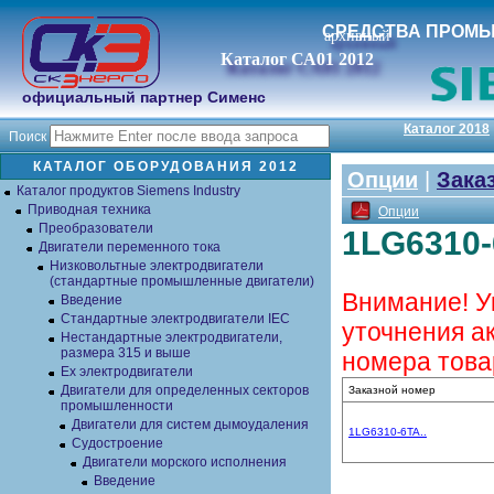
СРЕДСТВА ПРОМ
архивный
Каталог СА01 2012
официальный партнер Сименс
Каталог 2018
Поиск
КАТАЛОГ ОБОРУДОВАНИЯ 2012
Опции
|
Зака
Каталог продуктов Siemens Industry
Приводная техника
Опции
Преобразователи
1LG6310-
Двигатели переменного тока
Низковольтные электродвигатели
(стандартные промышленные двигатели)
Внимание! У
Введение
Стандартные электродвигатели IEC
уточнения а
Нестандартные электродвигатели,
размера 315 и выше
номера това
Ex электродвигатели
Двигатели для определенных секторов
Заказной номер
промышленности
Двигатели для систем дымоудаления
1LG6310-6TA..
Судостроение
Двигатели морского исполнения
Введение